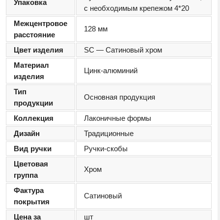
Упаковка
с необходимым крепежом 4*20
Межцентровое
128 мм
расстояние
Цвет изделия
SC — Сатиновый хром
Материал
Цинк-алюминий
изделия
Тип
Основная продукция
продукции
Коллекция
Лаконичные формы
Дизайн
Традиционные
Вид ручки
Ручки-скобы
Цветовая
Хром
группа
Фактура
Сатиновый
покрытия
Цена за
шт