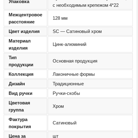
Упаковка
с необходимым крепежом 4*22
Межцентровое
128 мм
расстояние
Цвет изделия
SC — Сатиновый хром
Материал
Цинк-алюминий
изделия
Тип
Основная продукция
продукции
Коллекция
Лаконичные формы
Дизайн
Традиционные
Вид ручки
Ручки-скобы
Цветовая
Хром
группа
Фактура
Сатиновый
покрытия
Цена за
шт