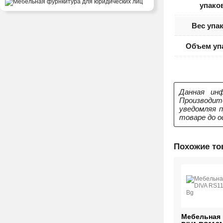
упако
Вес упа
Объем уп
Данная инф
Производит
уведомляя 
товаре до о
Похожие т
ельная ручка
Мебельная ручка
Мебельная 