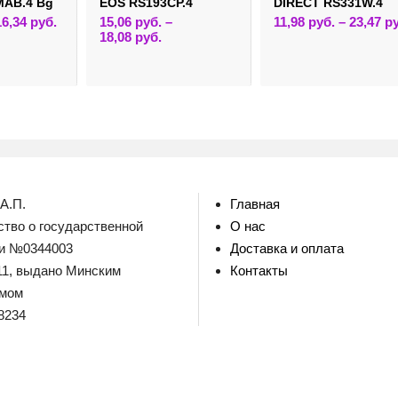
MAB.4 Bg
EOS RS193CP.4
DIRECT RS331W.4
Этот
16,34
руб.
15,06
руб.
–
11,98
руб.
–
23,47
р
товар
Этот
18,08
руб.
имеет
товар
несколько
имеет
вариаций.
несколько
Опции
вариаций.
можно
Опции
выбрать
можно
на
выбрать
странице
на
товара.
странице
товара.
А.П.
Главная
тво о государственной
О нас
ии №0344003
Доставка и оплата
011, выдано Минским
Контакты
омом
8234