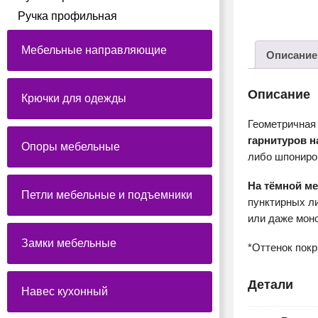
Ручка профильная
Мебельные направляющие
Описание
Описание
Крючки для одежды
Геометричная
гарнитуров 
Опоры мебельные
либо шпониро
На тёмной м
Петли мебельные и подъемники
пунктирных л
или даже мон
Замки мебельные
*Оттенок пок
Детали
Навес кухонный