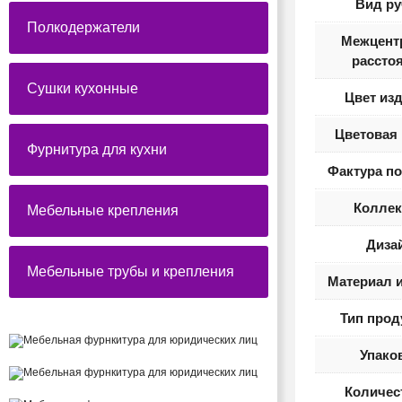
Вид ру
Полкодержатели
Межцент
рассто
Сушки кухонные
Цвет из
Цветовая 
Фурнитура для кухни
Фактура п
Коллек
Мебельные крепления
Диза
Мебельные трубы и крепления
Материал 
Тип прод
Упако
Количес