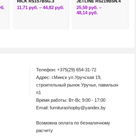
RICK RS157BSG.3
JETLINE RS219BSN.4
Этот
Этот
уб.
11,71
руб.
–
44,82
руб.
25,59
руб.
–
товар
товар
Этот
48,14
руб.
имеет
имеет
товар
несколько
несколько
имеет
вариаций.
вариаций.
несколько
Опции
Опции
вариаций.
можно
можно
Опции
выбрать
выбрать
можно
на
на
выбрать
странице
странице
на
товара.
товара.
странице
товара.
Телефон: +375(29) 654-31-72
Адрес: г.Минск ул.Уручская 19,
строительный рынок Уручье, павильон
п1
Время работы: Вт-Вс 9:00 - 17:00
Email: furniturashopby@yandex.by
Возможна оплата по безналичному
расчету