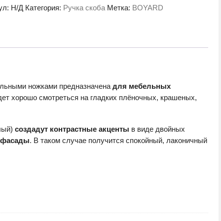
ул:
Н/Д
Категория:
Ручка скоба
Метка:
BOYARD
CP.3
тельными ножками предназначена
для мебельных
удет хорошо смотреться на гладких плёночных, крашеных,
лый)
создадут контрастные акценты
в виде двойных
е фасады
. В таком случае получится спокойный, лаконичный