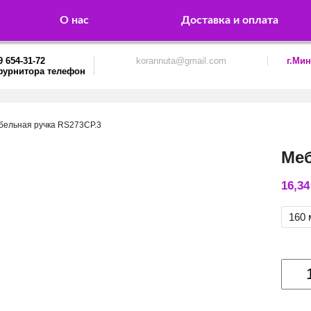
О нас
Доставка и оплата
9 654-31-72
korannuta@gmail.com
г.Мин
бельная ручка RS273CP.3
Меб
16,3
160
Колич
товар
Мебе