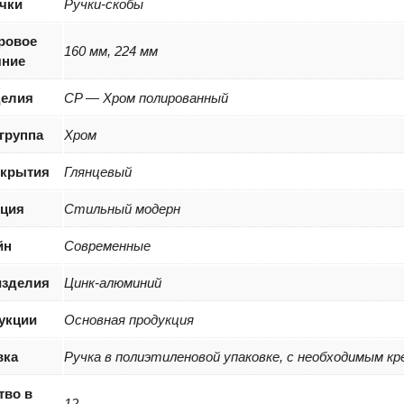
чки
Ручки-скобы
ровое
160 мм, 224 мм
яние
делия
CP — Хром полированный
группа
Хром
окрытия
Глянцевый
ция
Стильный модерн
йн
Современные
изделия
Цинк-алюминий
укции
Основная продукция
вка
Ручка в полиэтиленовой упаковке, с необходимым кр
тво в
12