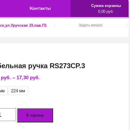
Сумма корзины
Контакты
0,00 руб.
ск,ул.Уручская 19,пав.П1
Задать вопрос
ельная ручка RS273CP.3
4
руб.
–
17,30
руб.
 мм
224 мм
ество
В корзину
а
льная