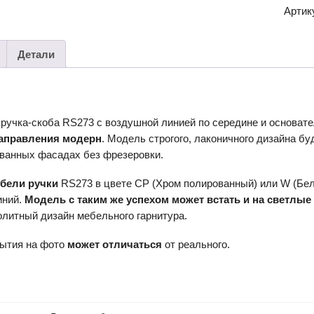
ручка
Артик
RS273
Детали
 ручка-скоба RS273 с воздушной линией по середине и основа
направления модерн
. Модель строгого, лаконичного дизайна б
ванных фасадах без фрезеровки.
ебели ручки
RS273 в цвете CP (Хром полированный) или W (Бе
иний.
Модель с таким же успехом может встать и на светлы
олитный дизайн мебельного гарнитура.
рытия на фото
может отличаться
от реального.