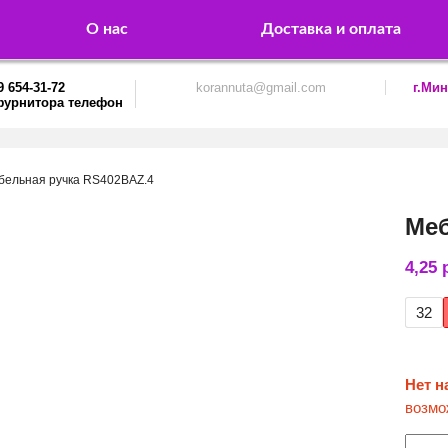
О нас
Доставка и оплата
9 654-31-72
korannuta@gmail.com
г.Мин
бельная ручка RS402BAZ.4
Меб
4,25
32
Нет н
возмо
Колич