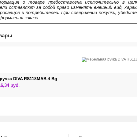
ормация о товаре предоставлена исключительно в целя
ели оставляют за собой право изменять внешний вид, харак
продавцов и потребителей. При совершении покупки, убедит
формления заказа.
овары
ручка DIVA RS118MAB.4 Bg
Этот
16,34
руб.
товар
имеет
несколько
вариаций.
Опции
можно
выбрать
на
странице
товара.