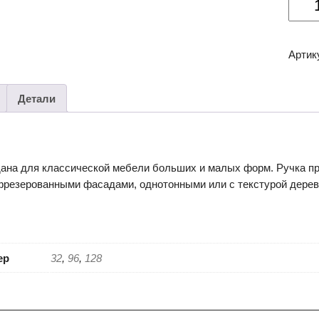
товар
Мебе
ручка
Артик
RS402
Детали
ана для классической мебели больших и малых форм. Ручка пр
 фрезерованными фасадами, однотонными или с текстурой дерев
ер
32
,
96
,
128