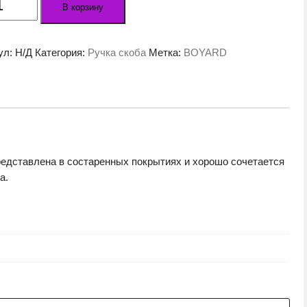
В корзину
а
льная
ул:
Н/Д
Категория:
Ручка скоба
Метка:
BOYARD
BAZ.4
едставлена в состаренных покрытиях и хорошо сочетается
а.