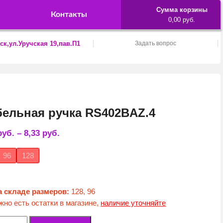
Сумма корзины
Контакты
0,00 руб.
ск,ул.Уручская 19,пав.П1
Задать вопрос
ельная ручка RS402BAZ.4
руб.
–
8,33
руб.
96
128
а складе размеров:
128, 96
жно есть остатки в магазине,
наличие уточняйте
ество