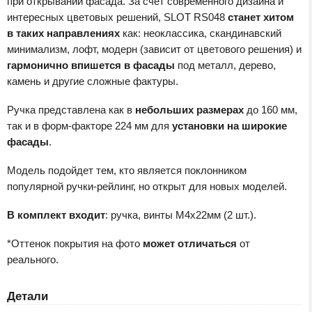
при открывании фасада. За счёт современного дизайна и
интересных цветовых решений, SLOT RS048
станет хитом
в таких направлениях
как: неоклассика, скандинавский
минимализм, лофт, модерн (зависит от цветового решения) и
гармонично впишется в фасады
под металл, дерево,
камень и другие сложные фактуры.
Ручка представлена как в
небольших размерах
до 160 мм,
так и в форм-факторе 224 мм для
установки на широкие
фасады
.
Модель подойдет тем, кто является поклонником
популярной ручки-рейлинг, но открыт для новых моделей.
В комплект входит
: ручка, винты М4х22мм (2 шт.).
*Оттенок покрытия на фото
может отличаться
от
реального.
Детали