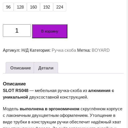
96
128
160
192
224
Количество
В корзину
товара
Мебельная
ручка
Артикул:
Н/Д
Категория:
Ручка скоба
Метка:
BOYARD
SLOT
RS048SC
SC.4
Описание
Детали
Описание
SLOT RS048
— мебельная ручка-скоба из
алюминия с
уникальной
двухсоставной конструкцией.
Модель
выполнена в эргономичном
скруглённом корпусе
с лаконичным двухцветным оформлением. Утолщение в
виде трубки в конструкции ручки обеспечит надёжный хват