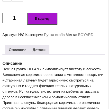
Количество
В корзину
товара
Мебельная
ручка
Артикул:
Н/Д
Категория:
Ручка скоба
Метка:
BOYARD
TIFFANY
RS121BAZ.4
W
Описание
Детали
Описание
Нежная ручка TIFFANY символизирует чистоту и легкость.
Белоснежная керамика в сочетании с металлом в покрытии
«Старинная латунь» будет гармонично смотреться на
фактурных и гладких фасадах теплых, натуральных
оттенков. Ручка идеально встанет на мебель из массива
дерева в неоклассическом и романтическом стилях.
Приятная на ощупь, благородная керамика, эргономичная
форма ручки-скобы с плавными линиями делают модель