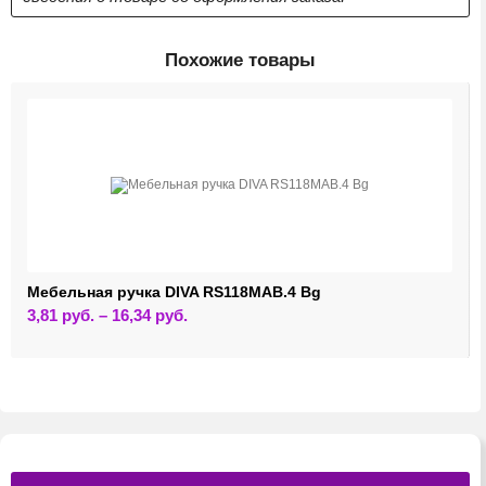
Похожие товары
Мебельная ручка DIVA RS118MAB.4 Bg
Этот
3,81
руб.
–
16,34
руб.
товар
имеет
несколько
вариаций.
Опции
можно
выбрать
на
странице
товара.