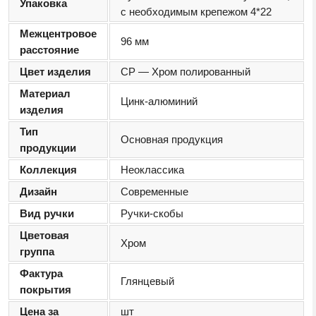
Упаковка
с необходимым крепежом 4*22
Межцентровое
96 мм
расстояние
Цвет изделия
CP — Хром полированный
Материал
Цинк-алюминий
изделия
Тип
Основная продукция
продукции
Коллекция
Неоклассика
Дизайн
Современные
Вид ручки
Ручки-скобы
Цветовая
Хром
группа
Фактура
Глянцевый
покрытия
Цена за
шт