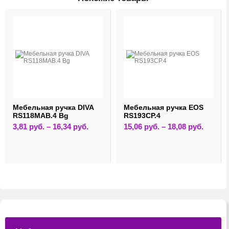
Мебельная ручка DIVA
Мебельная ручка EOS
RS118MAB.4 Bg
RS193CP.4
Этот
Этот
3,81
руб.
–
16,34
руб.
15,06
руб.
–
18,08
руб.
товар
товар
имеет
имеет
лько
несколько
нескольк
ций.
вариаций.
вариаци
и
Опции
Опции
о
можно
можно
ть
выбрать
выбрать
на
на
ице
странице
страниц
а.
товара.
товара.