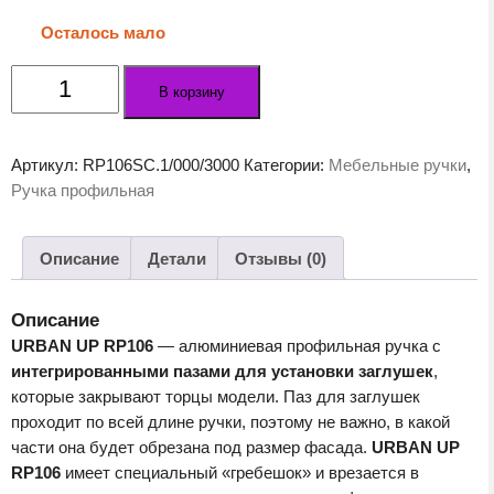
Осталось мало
Количество
В корзину
товара
Мебельная
ручка
Артикул:
RP106SC.1/000/3000
Категории:
Мебельные ручки
,
URBAN
Ручка профильная
UP
RP106SC.1
(SC
Описание
Детали
Отзывы (0)
-
Сатиновый
Описание
хром)
URBAN UP RP106
— алюминиевая профильная ручка с
интегрированными пазами для установки заглушек
,
которые закрывают торцы модели. Паз для заглушек
проходит по всей длине ручки, поэтому не важно, в какой
части она будет обрезана под размер фасада.
URBAN UP
RP106
имеет специальный «гребешок» и врезается в