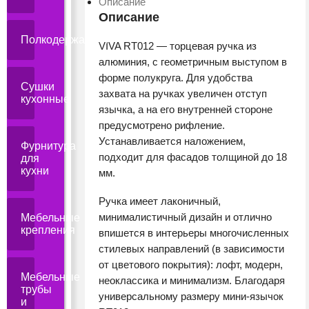
Описание
Описание
Полкодержатели
VIVA RT012 — торцевая ручка из
алюминия, с геометричным выступом в
форме полукруга. Для удобства
Сушки
захвата на ручках увеличен отступ
кухонные
язычка, а на его внутренней стороне
предусмотрено рифление.
Устанавливается наложением,
Фурнитура
подходит для фасадов толщиной до 18
для
кухни
мм.
Ручка имеет лаконичный,
минималистичный дизайн и отлично
Мебельные
крепления
впишется в интерьеры многочисленных
стилевых направлений (в зависимости
от цветового покрытия): лофт, модерн,
Мебельные
неоклассика и минимализм. Благодаря
трубы
универсальному размеру мини-язычок
и