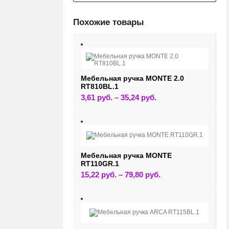
Похожие товары
Мебельная ручка MONTE 2.0
RT810BL.1
Этот
3,61
руб.
–
35,24
руб.
товар
имеет
несколько
вариаций.
Опции
можно
выбрать
на
Мебельная ручка MONTE
странице
RT110GR.1
товара.
Этот
15,22
руб.
–
79,80
руб.
товар
имеет
несколько
вариаций.
Опции
можно
выбрать