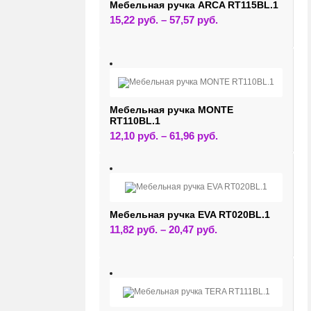
на
Мебельная ручка ARCA RT115BL.1
странице
Этот
15,22
руб.
–
57,57
руб.
товара.
товар
имеет
несколько
вариаций.
Опции
можно
выбрать
на
странице
Мебельная ручка MONTE
товара.
RT110BL.1
Этот
12,10
руб.
–
61,96
руб.
товар
имеет
несколько
вариаций.
Опции
можно
выбрать
на
Мебельная ручка EVA RT020BL.1
странице
Этот
11,82
руб.
–
20,47
руб.
товара.
товар
имеет
несколько
вариаций.
Опции
можно
выбрать
на