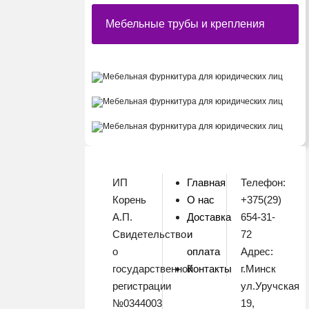
Мебельные трубы и крепления
ИП
Главная
Телефон:
Корень
О нас
+375(29)
А.П.
Доставка
654-31-
Свидетельство
и
72
о
оплата
Адрес:
государственной
Контакты
г.Минск
регистрации
ул.Уручская
№0344003
19,