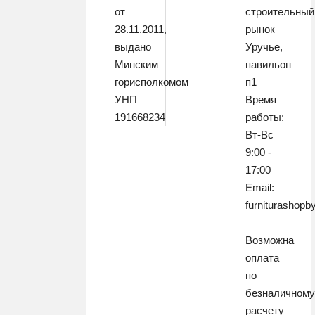
от
строительный
28.11.2011,
рынок
выдано
Уручье,
Минским
павильон
горисполкомом
п1
УНП
Время
191668234
работы:
Вт-Вс
9:00 -
17:00
Email:
furniturashop
Возможна
оплата
по
безналичном
расчету