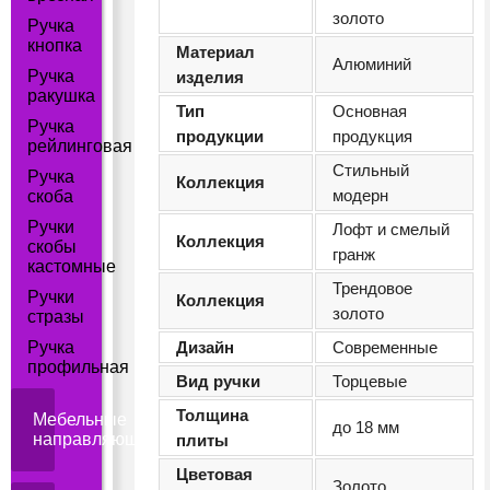
золото
Ручка
кнопка
Материал
Алюминий
Ручка
изделия
ракушка
Тип
Основная
Ручка
продукции
продукция
рейлинговая
Стильный
Ручка
Коллекция
модерн
скоба
Ручки
Лофт и смелый
Коллекция
скобы
гранж
кастомные
Трендовое
Ручки
Коллекция
золото
стразы
Ручка
Дизайн
Современные
профильная
Вид ручки
Торцевые
Толщина
Мебельные
до 18 мм
направляющие
плиты
Цветовая
Золото