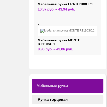
странице
Мебельная ручка ERA RT108CP.1
товара.
Этот
16,37
руб.
–
43,94
руб.
товар
имеет
несколько
вариаций.
Опции
можно
выбрать
на
странице
Мебельная ручка MONTE
товара.
RT110SC.1
Этот
9,96
руб.
–
49,86
руб.
товар
имеет
несколько
вариаций.
Опции
можно
выбрать
на
странице
товара.
Мебельные ручки
Ручка торцевая