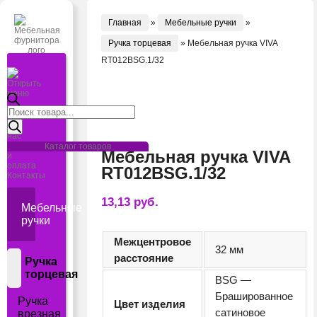
Главная
»
Мебельные ручки
»
Ручка торцевая
»
Мебельная ручка VIVA
RT012BSG.1/32
Открыть
меню
Поиск
Главная
товаров
О
нас
Доставка
Каталог товаров
Мебельная ручка VIVA
и
оплата
RT012BSG.1/32
Контакты
13,13
руб.
Мебельные
ручки
Межцентровое
32 мм
расстояние
Ручка
торцевая
BSG —
Брашированное
Ручка
Цвет изделия
cатиновое
врезная