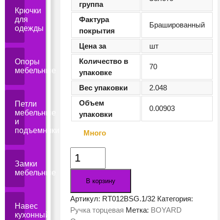
группа
Крючки
для
Фактура
Брашированный
одежды
покрытия
Цена за
шт
Количество в
Опоры
70
мебельные
упаковке
Вес упаковки
2.048
Объем
Петли
0.00903
мебельные
упаковки
и
подъемники
Много
Количество
Замки
товара
мебельные
Мебельная
В корзину
ручка
VIVA
Артикул:
RT012BSG.1/32
Категория:
Навес
RT012BSG.1/32
Ручка торцевая
Метка:
BOYARD
кухонный