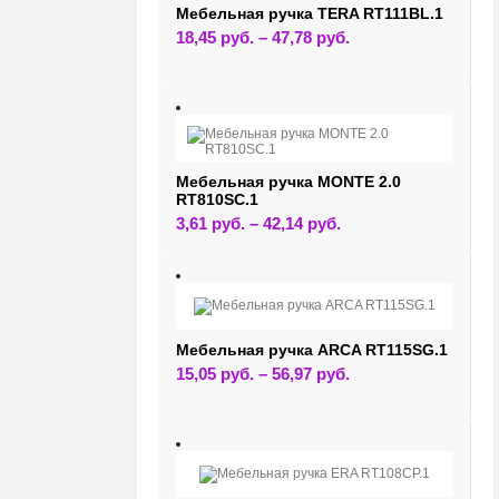
странице
Мебельная ручка TERA RT111BL.1
товара.
Этот
18,45
руб.
–
47,78
руб.
товар
имеет
несколько
вариаций.
Опции
можно
выбрать
на
странице
Мебельная ручка MONTE 2.0
товара.
RT810SC.1
Этот
3,61
руб.
–
42,14
руб.
товар
имеет
несколько
вариаций.
Опции
можно
выбрать
на
Мебельная ручка ARCA RT115SG.1
странице
Этот
15,05
руб.
–
56,97
руб.
товара.
товар
имеет
несколько
вариаций.
Опции
можно
выбрать
на