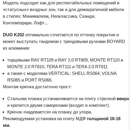
Модель подходит как для респектабельных помещений и
«статусных» входных зон, так и для демократичной мебели
в стилях: Минимализм, Неоклассика, Сканди,
Контемпорари, Лофт…
DUO K202
оптимально сочетается по оттенку покрытия и
может выступать тандемом с трендовыми ручками BOYARD
из алюминия:
торцевыми RAY RT109 и RAY 2.0 RT809, MONTE RT110 и
MONTE 2.0 RT810, TERA RT111 и TERA 2.0 RT811
а также с моделями VERTICAL: SHELL RS064, VOLNA
RS065 и PORT RS066.
Монтаж крючка достаточно прост:
Стальная планка устанавливается на плиту стрелкой
вверх
и крепится двумя саморезами (входит в комплект).
Крючок «надевается» на планку до упора.
Рекомендуемая установка на плиту МДФ
толщиной 16-18
мм.