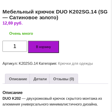
Мебельный крючок DUO K202SG.14 (SG
— Сатиновое золото)
12,69
руб.
Очень много
Количество
В корзину
товара
Мебельный
крючок
Артикул:
K202SG.14
Категория:
Крючки для одежды
DUO
K202SG.14
(SG
Описание
Детали
Отзывы (0)
-
Сатиновое
Описание
золото)
DUO K202
— двухрожковый крючок скрытого монтажа из
алюминия универсального минималистичного дизайна.