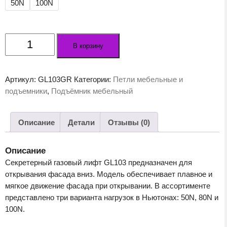
50N
100N
Количество
В корзину
товара
Секретерный
газовый
Артикул:
GL103GR
Категории:
Петли мебельные и
лифт
подъемники
,
Подъёмник мебельный
GL103GR
(GR
-
Описание
Детали
Отзывы (0)
Серый)
Описание
Секретерный газовый лифт GL103 предназначен для
открывания фасада вниз. Модель обеспечивает плавное и
мягкое движение фасада при открывании. В ассортименте
представлено три варианта нагрузок в Ньютонах: 50N, 80N и
100N.