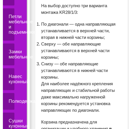
На выбор доступно три варианта
монтажа KR28/1/3:
Петли
мебельные
По диагонали — одна направляющая
и
устанавливается в верхней части,
подъемники
вторая в нижней части корзины;
Сверху — обе направляющие
устанавливаются в верхней части
Замки
мебельные
корзины;
Снизу — обе направляющие
устанавливаются в нижней части
Навес
корзины.
кухонный
Для наиболее надёжного крепления
направляющих и стабильной работы
даже максимально нагруженной
Полкодержатели
корзины рекомендуется установка
направляющих по диагонали.
Сушки
Корзина предназначена для
кухонные
организации и удобного хранения
в