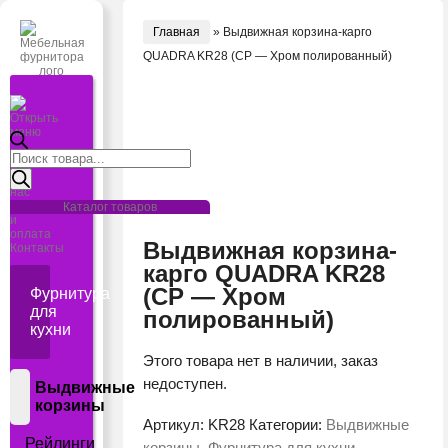
Главная
»
Выдвижная корзина-карго
QUADRA KR28 (CP — Хром полированный)
Открыть
меню
Поиск
Главная
товаров
О
нас
Доставка
Каталог товаров
и
оплата
Выдвижная корзина-
Контакты
карго QUADRA KR28
(CP — Хром
Фурнитура
для
полированный)
кухни
Этого товара нет в наличии, заказ
недоступен.
Выдвижные
корзины
Артикул:
KR28
Категории:
Выдвижные
Рейлинги
корзины
,
Фурнитура для кухни