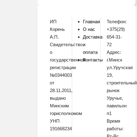
ИП
Главная
Телефон:
Корень
О нас
+375(29)
А.П.
Доставка
654-31-
Свидетельство
и
72
о
оплата
Адрес:
государственной
Контакты
г.Минск
регистрации
ул.Уручская
№0344003
19,
от
строительный
28.11.2011,
рынок
выдано
Уручье,
Минским
павильон
горисполкомом
п1
УНП
Время
191668234
работы:
Вт-Вс