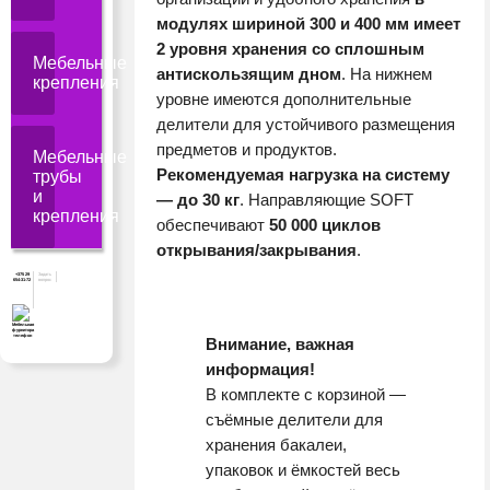
модулях шириной 300 и 400 мм имеет
2 уровня хранения со сплошным
Мебельные
антискользящим дном
. На нижнем
крепления
уровне имеются дополнительные
делители для устойчивого размещения
предметов и продуктов.
Мебельные
Рекомендуемая нагрузка на систему
трубы
и
— до 30 кг
. Направляющие SOFT
крепления
обеспечивают
50 000 циклов
открывания/закрывания
.
+375 29
Задать
654-31-72
вопрос
Внимание, важная
информация!
В комплекте с корзиной —
съёмные делители для
хранения бакалеи,
упаковок и ёмкостей весь