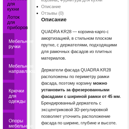
для
Описание
кухни
Отзывы (0)
Лоток
Описание
для
приборов
QUADRA KR28 — корзина-карго с
амортизацией, в стильном плоском
Мебельные
прутке, с держателями, подходящими
ручки
для рамочных фасадов из плитных
материалов.
Мебельные
Держатели фасада QUADRA KR28
направляющие
расположены по периметру рамки
фасада, поэтому корзину
можно
установить за фрезерованными
Крючки
для
фасадами с шириной рамки от 45 мм
.
одежды
Брендированный держатель с
эксцентриковой 3D-регулировкой
позволяет уточнить расположение
Опоры
фасада по ширине, глубине и высоте.
мебельные