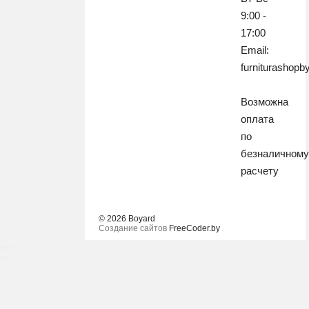
9:00 -
17:00
Email:
furniturashop
Возможна
оплата
по
безналичном
расчету
© 2026 Boyard
Создание сайтов
FreeCoder.by