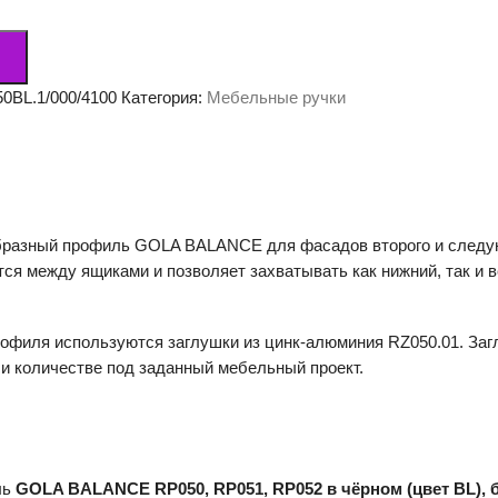
ый
0BL.1/000/4100
Категория:
Мебельные ручки
разный профиль GOLA BALANCE для фасадов второго и следую
тся между ящиками и позволяет захватывать как нижний, так и
рофиля используются заглушки из цинк-алюминия RZ050.01. Заг
 и количестве под заданный мебельный проект.
ль
GOLA BALANCE RP050, RP051, RP052 в чёрном (цвет BL), б