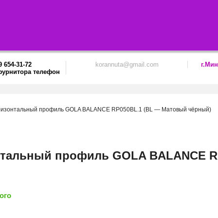
9 654-31-72
korannuta@gmail.com
г.Мин
ризонтальный профиль GOLA BALANCE RP050BL.1 (BL — Матовый чёрный)
нтальный профиль GOLA BALANCE RP
ого