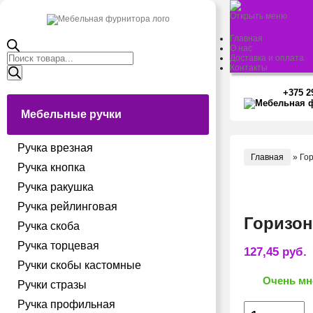
Открыть меню
Главная
О нас
Поиск
Доставка и оплата
товаров
Контакты
+375 2
Мебельные ручки
Ручка врезная
Главная
»
Го
Ручка кнопка
Ручка ракушка
Ручка рейлинговая
Горизо
Ручка скоба
Ручка торцевая
127,45
руб.
Ручки скобы кастомные
Очень мн
Ручки стразы
Ручка профильная
Количество