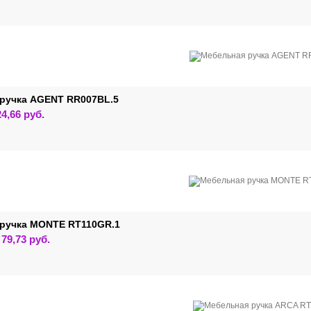
имеет
несколько
вариаций.
Опции
можно
выбрать
на
странице
товара.
ручка AGENT RR007BL.5
Этот
24,66
руб.
товар
имеет
несколько
вариаций.
Опции
можно
выбрать
на
странице
товара.
ручка MONTE RT110GR.1
Этот
–
79,73
руб.
товар
имеет
несколько
вариаций.
Опции
можно
выбрать