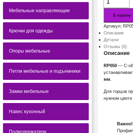
товара
Мебельные направляющие
Горизонтальн
В корзину
профиль
GOLA
Артикул:
RP05
Крючки для одежды
BALANCE
Описание
RP050BL.1
Детали
(BL
Отзывы (0)
Опоры мебельные
-
Описание
Матовый
RP050
— C-об
чёрный)
Петли мебельные и подъемники
устанавливае
мм
.
Замки мебельные
Для торцов п
нужном цвете
Навес кухонный
Важно!
Профи
Полкодержатели