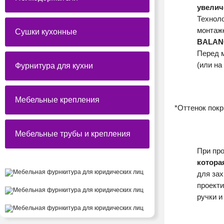
увелич
Техноло
монтаже
Сушки кухонные
BALANC
Перед 
(или на
Фурнитура для кухни
Мебельные крепления
*Оттенок пок
Мебельные трубы и крепления
При пр
котора
для зах
проект
ручки 