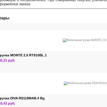
формления заказа.
овары
ручка MONTE 2.0 RT810BL.1
Этот
35,21
руб.
товар
имеет
несколько
вариаций.
Опции
можно
выбрать
на
странице
товара.
ручка DIVA RS118MAB.4 Bg
Этот
16,41
руб.
товар