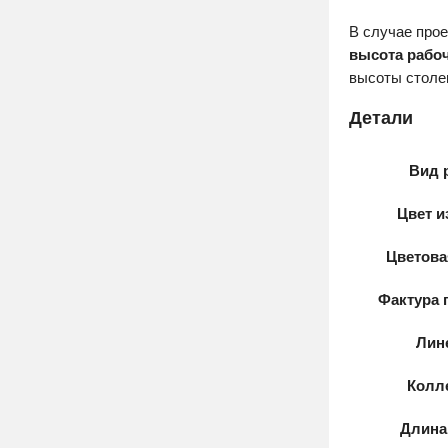
В случае про
высота рабоч
высоты стол
Детали
Вид 
Цвет и
Цветова
Фактура 
Лин
Колл
Длина