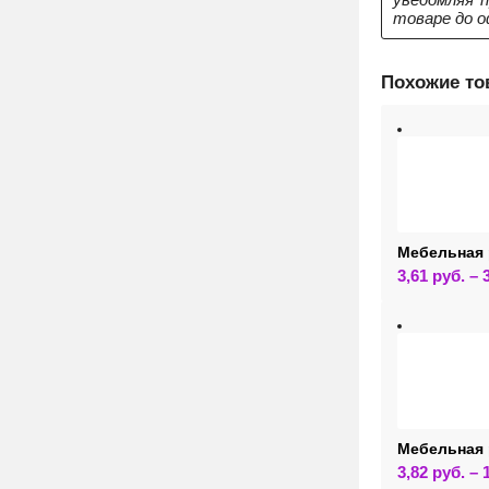
товаре до о
Похожие т
Мебельная 
3,61
руб.
–
Мебельная 
3,82
руб.
–