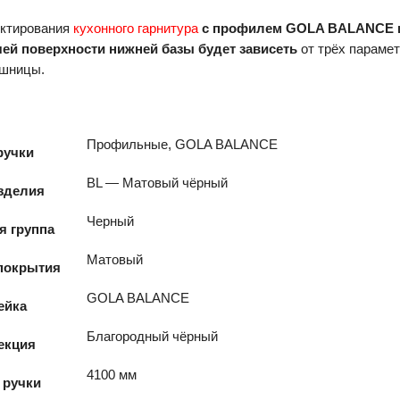
ектирования
кухонного гарнитура
с профилем GOLA BALANCE 
ей поверхности нижней базы будет зависеть
от трёх параме
ешницы.
Профильные, GOLA BALANCE
ручки
BL — Матовый чёрный
зделия
Черный
я группа
Матовый
покрытия
GOLA BALANCE
ейка
Благородный чёрный
екция
4100 мм
 ручки