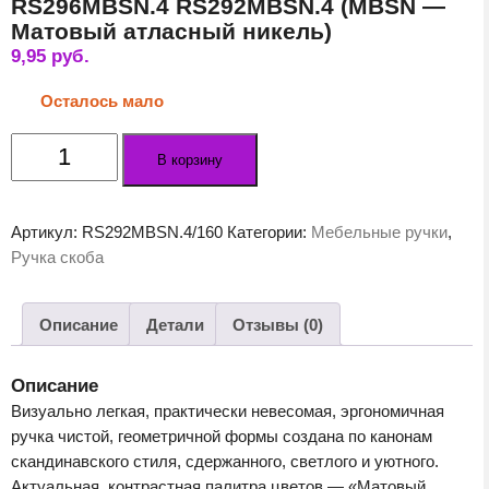
RS296MBSN.4 RS292MBSN.4 (MBSN —
Матовый атласный никель)
9,95
руб.
Осталось мало
Количество
В корзину
товара
Мебельная
ручка
Артикул:
RS292MBSN.4/160
Категории:
Мебельные ручки
,
ARCTICA
Ручка скоба
RS296MBSN.4
RS292MBSN.4
(MBSN
Описание
Детали
Отзывы (0)
-
Матовый
Описание
атласный
Визуально легкая, практически невесомая, эргономичная
никель)
ручка чистой, геометричной формы создана по канонам
скандинавского стиля, сдержанного, светлого и уютного.
Актуальная, контрастная палитра цветов — «Матовый