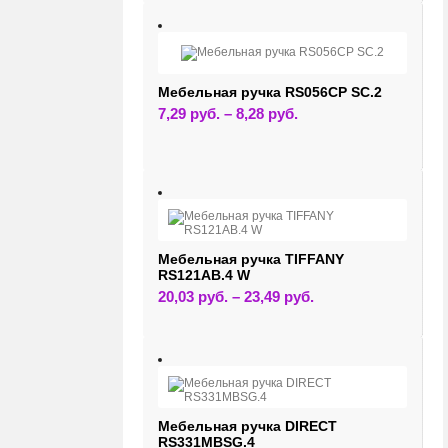
несколько
вариаций.
Опции
можно
выбрать
на
странице
Мебельная ручка RS056CP SC.2
товара.
Этот
7,29
руб.
–
8,28
руб.
товар
имеет
несколько
вариаций.
Опции
можно
выбрать
на
странице
товара.
Мебельная ручка TIFFANY
RS121AB.4 W
Этот
20,03
руб.
–
23,49
руб.
товар
имеет
несколько
вариаций.
Опции
можно
выбрать
на
странице
Мебельная ручка DIRECT
товара.
RS331MBSG.4