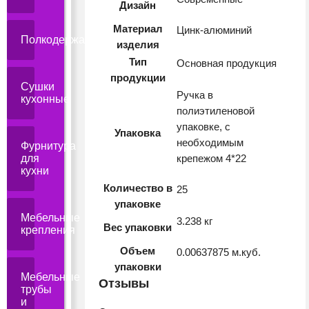
Дизайн
Материал
Цинк-алюминий
Полкодержатели
изделия
Тип
Основная продукция
продукции
Сушки
Ручка в
кухонные
полиэтиленовой
упаковке, с
Упаковка
необходимым
Фурнитура
для
крепежом 4*22
кухни
Количество в
25
упаковке
Мебельные
3.238 кг
Вес упаковки
крепления
Объем
0.00637875 м.куб.
упаковки
Мебельные
Отзывы
трубы
и