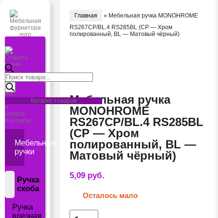
Главная
»
Мебельная ручка MONOHROME
RS267CP/BL.4 RS285BL (CP — Хром
полированный, BL — Матовый чёрный)
Открыть
меню
Поиск
Главная
товаров
О
нас
Мебельная ручка
Доставка
Каталог товаров
и
MONOHROME
оплата
RS267CP/BL.4 RS285BL
Контакты
(CP — Хром
полированный, BL —
Мебельные
ручки
Матовый чёрный)
5,09
руб.
Ручка
скоба
Осталось мало
Ручка
Количество
врезная