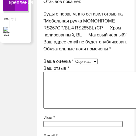
Отзывов пока нет.
крепления
Будьте первым, кто оставил отзыв на
+375 29
Задать
“Мебельная ручка MONOHROME
654-31-72
вопрос
RS267CP/BL.4 RS285BL (CP — Хром
полированный, BL — Матовый чёрный)”
Ваш адрес email не будет опубликован.
Обязательные поля помечены
*
Ваша оценка
*
Ваш отзыв
*
Имя
*
Email
*