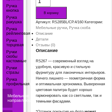
товара
Ручка
Мебельная
кнопка
В корзину
ручка
Ручка
MONOHROME
ракушка
Артикул:
RS285BL/CP.4/160
Категории:
RS267CP/BL.4
Мебельные ручки
,
Ручка скоба
Ручка
RS285BL
рейлинговая
Описание
(CP
Детали
Ручка
-
торцевая
Отзывы (0)
Хром
Описание
Ручки
полированный,
скобы
кастомные
RS267 — современный взгляд на
BL
удобную, красивую и стильную
-
Ручки
стразы
фурнитуру для лаконичных интерьеров.
Матовый
Ничего лишнего — геометричная форма
чёрный)
Ручка
профильная
и оптимальная эргономика. Выверенная
цветовая палитра будет хорошо
гармонировать как со светлыми, так и
Мебельные
направляющие
темными фасадами.
*Оттенок покрытия на фото
может