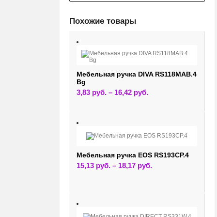
Похожие товары
Мебельная ручка DIVA RS118MAB.4
Bg
Этот
3,83
руб.
–
16,42
руб.
товар
имеет
несколько
вариаций.
Опции
можно
выбрать
на
странице
Мебельная ручка EOS RS193CP.4
товара.
Этот
15,13
руб.
–
18,17
руб.
товар
имеет
несколько
вариаций.
Опции
можно
выбрать