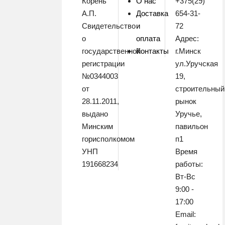
Корень
О нас
+375(29)
А.П.
Доставка
654-31-
Свидетельство
и
72
о
оплата
Адрес:
государственной
Контакты
г.Минск
регистрации
ул.Уручская
№0344003
19,
от
строительный
28.11.2011,
рынок
выдано
Уручье,
Минским
павильон
горисполкомом
п1
УНП
Время
191668234
работы:
Вт-Вс
9:00 -
17:00
Email: