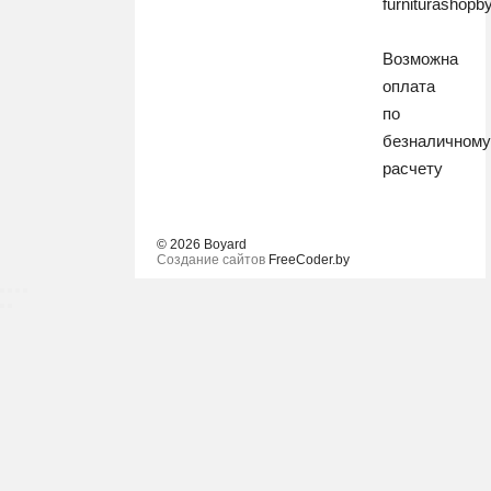
furniturashop
Возможна
оплата
по
безналичном
расчету
© 2026 Boyard
Создание сайтов
FreeCoder.by