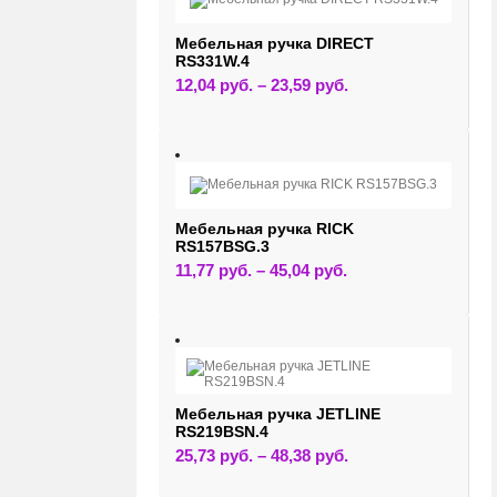
на
странице
товара.
Мебельная ручка DIRECT
RS331W.4
Этот
12,04
руб.
–
23,59
руб.
товар
имеет
несколько
вариаций.
Опции
можно
выбрать
на
странице
Мебельная ручка RICK
товара.
RS157BSG.3
Этот
11,77
руб.
–
45,04
руб.
товар
имеет
несколько
вариаций.
Опции
можно
выбрать
на
странице
Мебельная ручка JETLINE
товара.
RS219BSN.4
Этот
25,73
руб.
–
48,38
руб.
товар
имеет