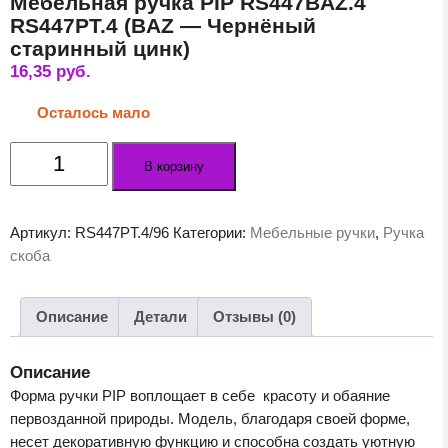
Мебельная ручка PIP RS447BAZ.4
RS447PT.4 (BAZ — Чернёный
старинный цинк)
16,35
руб.
Осталось мало
Количество
В корзину
товара
Мебельная
ручка
Артикул:
RS447PT.4/96
Категории:
Мебельные ручки
,
Ручка
PIP
скоба
RS447BAZ.4
RS447PT.4
(BAZ
Описание
Детали
Отзывы (0)
-
Чернёный
Описание
старинный
Форма ручки PIP воплощает в себе красоту и обаяние
цинк)
первозданной природы. Модель, благодаря своей форме,
несет декоративную функцию и способна создать уютную