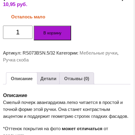
10,95
руб.
Осталось мало
Количество
В корзину
товара
Мебельная
ручка
Артикул:
RS073BSN.5/32
Категории:
Мебельные ручки
,
ПРАКТИК
Ручка скоба
RS073BSN.5
(BSN
-
Описание
Детали
Отзывы (0)
Атласный
сатиновый
Описание
никель)
Смелый почерк авангардизма легко читается в простой и
точной форме этой ручки. Она станет контрастным
акцентом и поддержит геометрию строгих гладких фасадов.
*Оттенок покрытия на фото
может отличаться
от