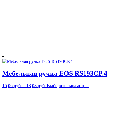
можно
выбрать
на
странице
товара.
Мебельная ручка EOS RS193CP.4
Этот
15,06
руб.
–
18,08
руб.
Выберите параметры
товар
имеет
несколько
вариаций.
Опции
можно
выбрать
на