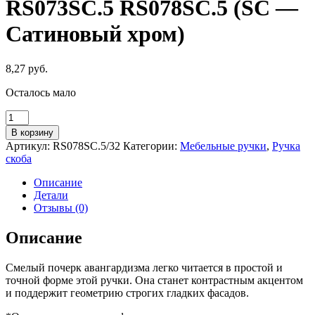
RS073SC.5 RS078SC.5 (SC —
Сатиновый хром)
8,27
руб.
Осталось мало
Количество
товара
В корзину
Мебельная
Артикул:
RS078SC.5/32
Категории:
Мебельные ручки
,
Ручка
ручка
скоба
ПРАКТИК
RS073SC.5
Описание
RS078SC.5
Детали
(SC
Отзывы (0)
-
Сатиновый
Описание
хром)
Смелый почерк авангардизма легко читается в простой и
точной форме этой ручки. Она станет контрастным акцентом
и поддержит геометрию строгих гладких фасадов.