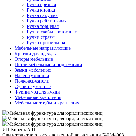
Ручка врезная
Ручка кнопка
Ручка ракушка
Ручка рейлинговая
Ручка торцевая
Ручки скобы кастомные
Ручки стразы
Ручка профильная
Мебельные направляющие
Крючки для одежды
Опоры мебельные
Петли мебельные и подъемники
Замки мебельные
Навес кухонный
Полкодержатели
Сушки кухонные
Фурнитура для кухни
Мебельные крепления
Мебельные трубы и крепления
ИП Корень А.П.
Свидетельство о государственной регистрации №0344003