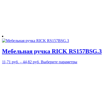
товара.
Мебельная ручка RICK RS157BSG.3
Этот
11,71
руб.
–
44,82
руб.
Выберите параметры
товар
имеет
несколько
вариаций.
Опции
можно
выбрать
на
странице
товара.