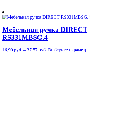
Мебельная ручка DIRECT
RS331MBSG.4
Этот
16,99
руб.
–
37,57
руб.
Выберите параметры
товар
имеет
несколько
вариаций.
Опции
можно
выбрать
на
странице
товара.