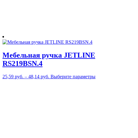
Мебельная ручка JETLINE
RS219BSN.4
Этот
25,59
руб.
–
48,14
руб.
Выберите параметры
товар
имеет
несколько
вариаций.
Опции
можно
выбрать
на
странице
товара.