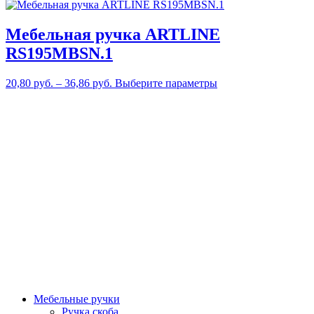
Мебельная ручка ARTLINE
RS195MBSN.1
Этот
20,80
руб.
–
36,86
руб.
Выберите параметры
товар
имеет
несколько
вариаций.
Опции
можно
выбрать
на
странице
товара.
Мебельные ручки
Ручка скоба