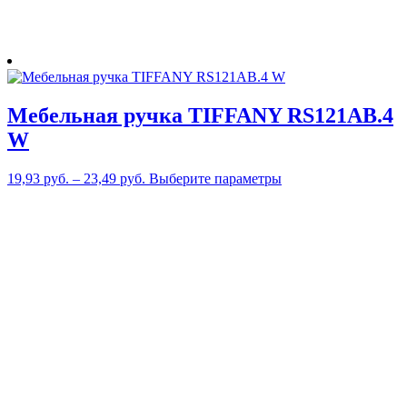
Мебельная ручка TIFFANY RS121AB.4
W
Этот
19,93
руб.
–
23,49
руб.
Выберите параметры
товар
имеет
несколько
вариаций.
Опции
можно
выбрать
на
странице
товара.