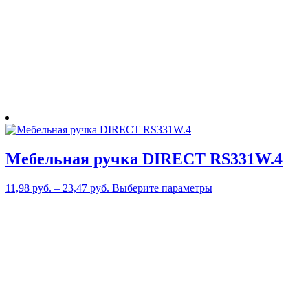
странице
товара.
Мебельная ручка DIRECT RS331W.4
Этот
11,98
руб.
–
23,47
руб.
Выберите параметры
товар
имеет
несколько
вариаций.
Опции
можно
выбрать
на
странице