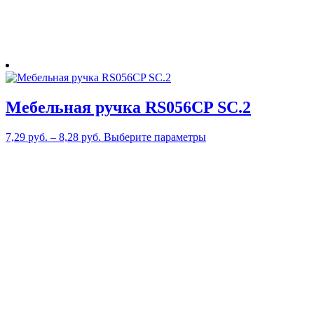
Мебельная ручка RS056CP SC.2
Этот
7,29
руб.
–
8,28
руб.
Выберите параметры
товар
имеет
несколько
вариаций.
Опции
можно
выбрать
на
странице
товара.