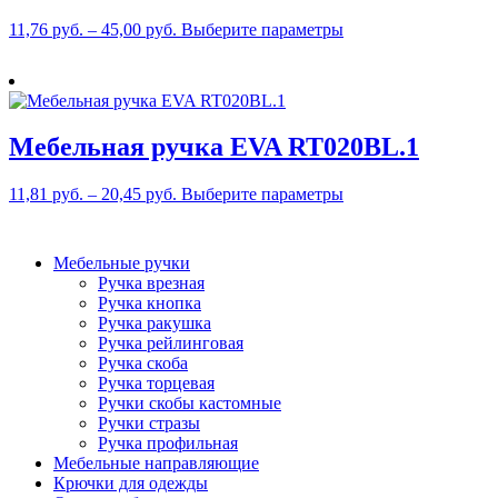
выбрать
на
Этот
11,76
руб.
–
45,00
руб.
Выберите параметры
странице
товар
товара.
имеет
несколько
вариаций.
Опции
Мебельная ручка EVA RT020BL.1
можно
выбрать
на
Этот
11,81
руб.
–
20,45
руб.
Выберите параметры
странице
товар
товара.
имеет
несколько
Мебельные ручки
вариаций.
Ручка врезная
Опции
Ручка кнопка
можно
Ручка ракушка
выбрать
Ручка рейлинговая
на
Ручка скоба
странице
Ручка торцевая
товара.
Ручки скобы кастомные
Ручки стразы
Ручка профильная
Мебельные направляющие
Крючки для одежды