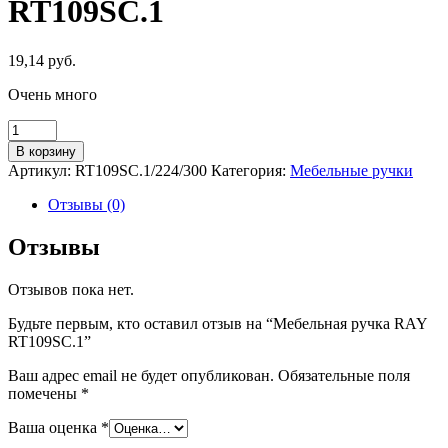
RT109SC.1
19,14
руб.
Очень много
Количество
товара
В корзину
Мебельная
Артикул:
RT109SC.1/224/300
Категория:
Мебельные ручки
ручка
RAY
Отзывы (0)
RT109SC.1
Отзывы
Отзывов пока нет.
Будьте первым, кто оставил отзыв на “Мебельная ручка RAY
RT109SC.1”
Ваш адрес email не будет опубликован.
Обязательные поля
помечены
*
Ваша оценка
*