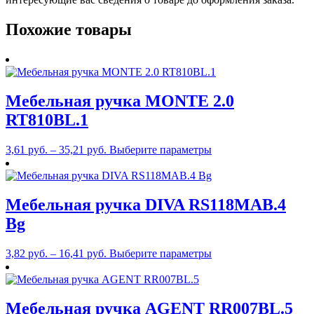
Похожие товары
Мебельная ручка MONTE 2.0
RT810BL.1
Этот
3,61
руб.
–
35,21
руб.
Выберите параметры
товар
имеет
несколько
вариаций.
Мебельная ручка DIVA RS118MAB.4
Опции
Bg
можно
выбрать
на
Этот
3,82
руб.
–
16,41
руб.
Выберите параметры
странице
товар
товара.
имеет
несколько
вариаций.
Мебельная ручка AGENT RR007BL.5