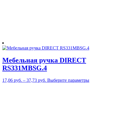
странице
товара.
Мебельная ручка DIRECT
RS331MBSG.4
Этот
17,06
руб.
–
37,73
руб.
Выберите параметры
товар
имеет
несколько
вариаций.
Опции
можно
выбрать
на
странице