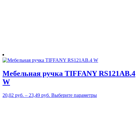
странице
товара.
Мебельная ручка TIFFANY RS121AB.4
W
Этот
20,02
руб.
–
23,49
руб.
Выберите параметры
товар
имеет
несколько
вариаций.
Опции
можно
выбрать
на