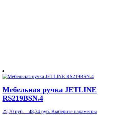
можно
выбрать
на
странице
товара.
Мебельная ручка JETLINE
RS219BSN.4
Этот
25,70
руб.
–
48,34
руб.
Выберите параметры
товар
имеет
несколько
вариаций.
Опции