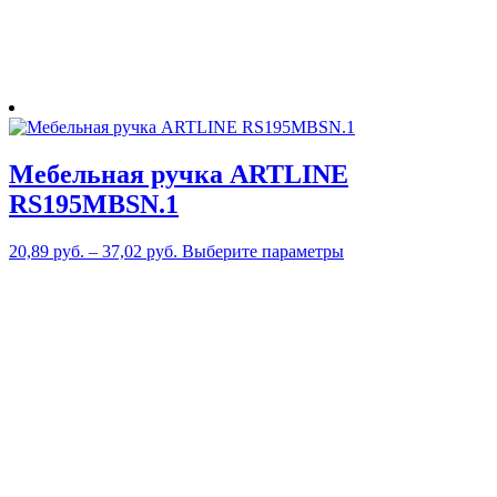
Мебельная ручка ARTLINE
RS195MBSN.1
Этот
20,89
руб.
–
37,02
руб.
Выберите параметры
товар
имеет
несколько
вариаций.
Опции
можно
выбрать
на
странице
товара.