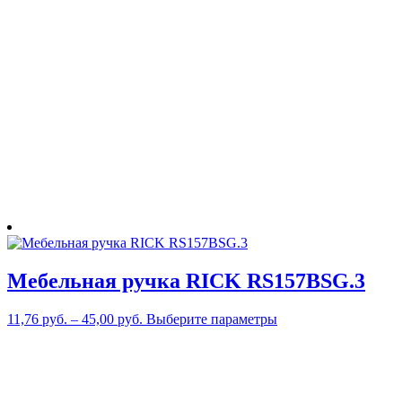
вариаций.
Опции
можно
выбрать
на
странице
товара.
Мебельная ручка RICK RS157BSG.3
Этот
11,76
руб.
–
45,00
руб.
Выберите параметры
товар
имеет
несколько
вариаций.
Опции