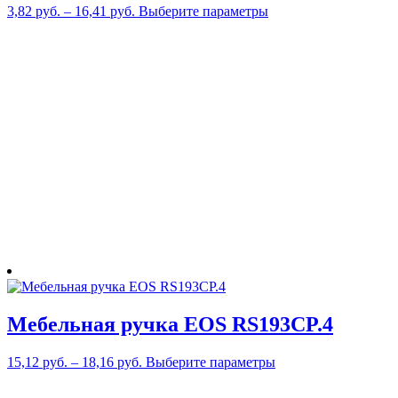
Этот
3,82
руб.
–
16,41
руб.
Выберите параметры
товар
имеет
несколько
вариаций.
Опции
можно
выбрать
на
странице
товара.
Мебельная ручка EOS RS193CP.4
Этот
15,12
руб.
–
18,16
руб.
Выберите параметры
товар
имеет