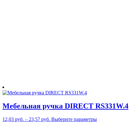
несколько
вариаций.
Опции
можно
выбрать
на
странице
товара.
Мебельная ручка DIRECT RS331W.4
Этот
12,03
руб.
–
23,57
руб.
Выберите параметры
товар
имеет
несколько