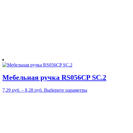
можно
выбрать
на
странице
товара.
Мебельная ручка RS056CP SC.2
Этот
7,29
руб.
–
8,28
руб.
Выберите параметры
товар
имеет
несколько
вариаций.
Опции
можно
выбрать
на