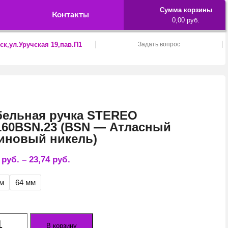
Сумма корзины
Контакты
0,00 руб.
ск,ул.Уручская 19,пав.П1
Задать вопрос
бельная ручка STEREO
60BSN.23 (BSN — Атласный
иновый никель)
0
руб.
–
23,74
руб.
мм
64 мм
ество
В корзину