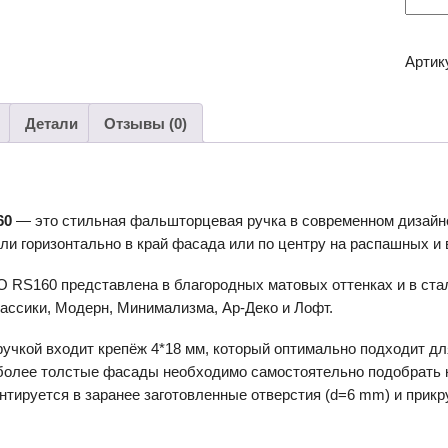
товар
Мебе
ручка
Артик
STER
RS16
(BSN
Детали
Отзывы (0)
-
Атлас
сатин
никел
60
— это стильная фальшторцевая ручка в современном дизайн
или горизонтально в край фасада или по центру на распашных 
 RS160 представлена в благородных матовых оттенках и в ста
ассики, Модерн, Минимализма, Ар-Деко и Лофт.
ручкой входит крепёж 4*18 мм, который оптимально подходит дл
 более толстые фасады необходимо самостоятельно подобрать 
тируется в заранее заготовленные отверстия (d=6 mm) и прикр