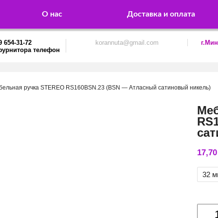
О нас
Доставка и оплата
9 654-31-72
korannuta@gmail.com
г.Мин
бельная ручка STEREO RS160BSN.23 (BSN — Атласный сатиновый никель)
Ме
RS1
сат
17,7
32 
Колич