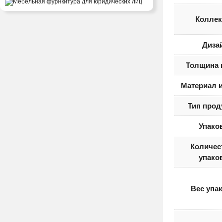
Коллек
Диза
Толщина 
Материал 
Тип прод
Упако
Количес
упако
Вес упа