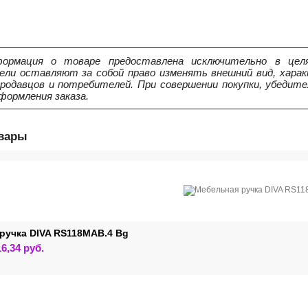
ормация о товаре предоставлена исключительно в целя
ели оставляют за собой право изменять внешний вид, харак
продавцов и потребителей. При совершении покупки, убедит
формления заказа.
овары
ручка DIVA RS118MAB.4 Bg
Этот
16,34
руб.
товар
имеет
несколько
вариаций.
Опции
можно