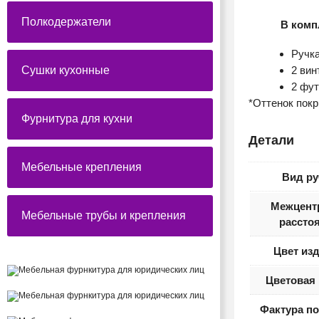
Полкодержатели
В комп
Ручк
2 вин
Сушки кухонные
2 фут
*Оттенок пок
Фурнитура для кухни
Детали
Мебельные крепления
Вид ру
Межцент
Мебельные трубы и крепления
рассто
Цвет из
Цветовая 
Фактура п