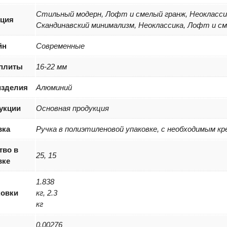
Стильный модерн, Лофт и смелый гранж, Неокласси
ция
Скандинавский минимализм, Неоклассика, Лофт и с
йн
Современные
плиты
16-22 мм
изделия
Алюминий
укции
Основная продукция
вка
Ручка в полиэтиленовой упаковке, с необходимым к
тво в
25, 15
вке
1.838
ковки
кг, 2.3
кг
0.00276