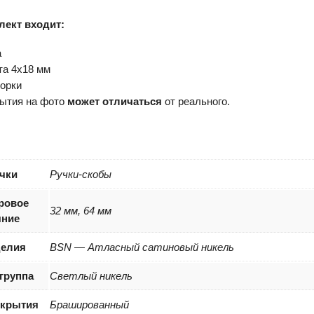
лект входит:
а
та 4х18 мм
орки
рытия на фото
может отличаться
от реального.
чки
Ручки-скобы
ровое
32 мм, 64 мм
яние
делия
BSN — Атласный сатиновый никель
группа
Светлый никель
окрытия
Брашированный