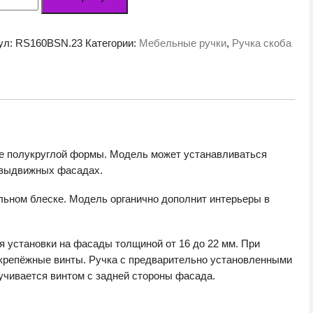
а
льная
ул:
RS160BSN.23
Категории:
Мебельные ручки
,
Ручка скоба
EO
0BSN.23
ный
овый
ь)
е полукруглой формы. Модель может устанавливаться
и выдвижных фасадах.
льном блеске. Модель органично дополнит интерьеры в
я установки на фасады толщиной от 16 до 22 мм. При
крепёжные винты. Ручка с предварительно установленными
учивается винтом с задней стороны фасада.